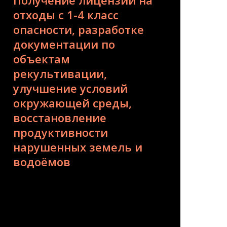
Получение лицензии на
отходы с 1-4 класс
опасности, разработке
документации по
объектам
рекультивации,
улучшение условий
окружающей среды,
восстановление
продуктивности
нарушенных земель и
водоёмов