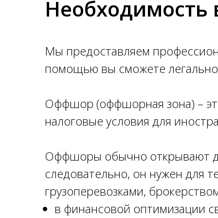
Необходимость 
Регистрация 
950$ за 1 ден
Мы предоставляем профессион
помощью вы сможете легально 
безопасности
Оффшор (оффшорная зона) – эт
налоговые условия для иностра
Оставить заявку
Оффшоры обычно открывают для
следовательно, он нужен для те
грузоперевозками, брокерством
в финансовой оптимизации св