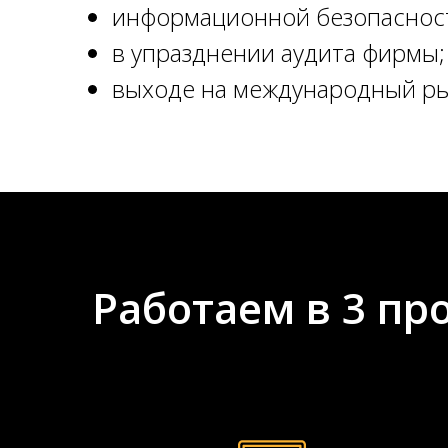
информационной безопаснос
в упразднении аудита фирмы;
выходе на международный ры
Работаем в 3 пр