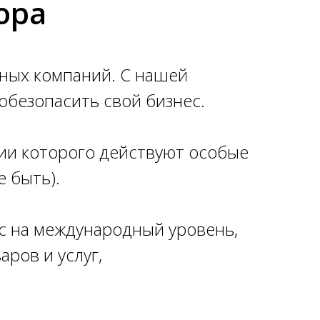
ора
 от
й
ных компаний. С нашей
безопасить свой бизнес.
рии которого действуют особые
 быть).
с на международный уровень,
аров и услуг,