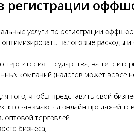
в регистрации оффш
оффшоров в России
ь со 100% гарантие
альные услуги по регистрации оффшор
оптимизировать налоговые расходы и о
о территория государства, на террито
нных компаний (налогов может вовсе не
 того, чтобы представить свой бизне
х, кто занимаются онлайн продажей тов
, оптовой торговлей.
оего бизнеса;