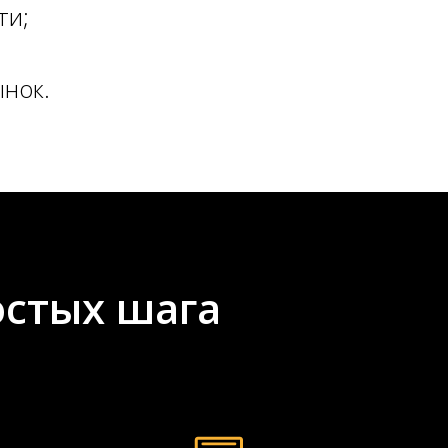
ти;
нок.
остых шага